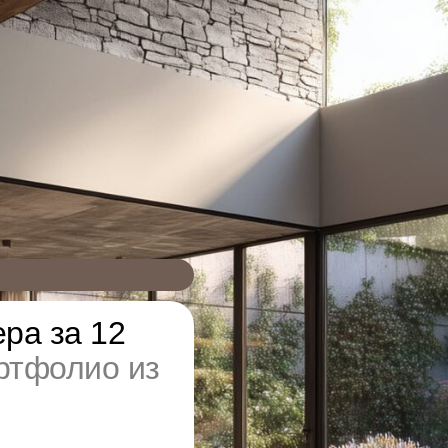
ра за 12
ртфолио из