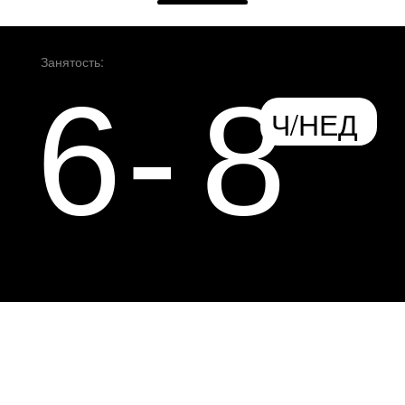
Занятость:
6
-
8
Ч/НЕД