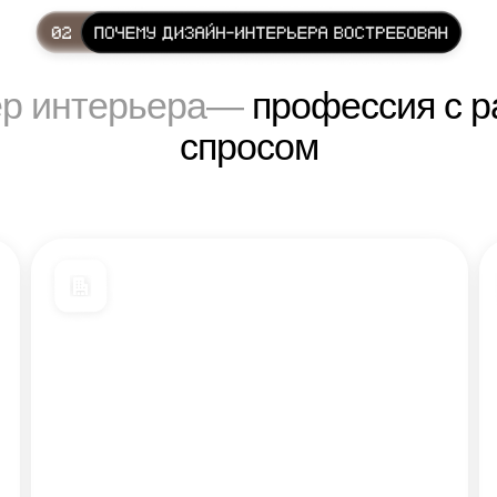
ер интерьера—
профессия с 
спросом