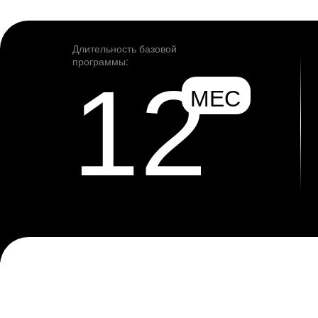
Длительность базовой
программы:
12
МЕС