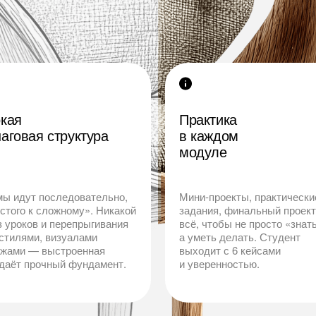
окая
Практика
аговая структура
в каждом
модуле
мы идут последовательно,
Мини-проекты, практически
остого к сложному». Никакой
задания, финальный проек
з уроков и перепрыгивания
всё, чтобы не просто «знать
стилями, визуалами
а уметь делать. Студент
ежами — выстроенная
выходит с 6 кейсами
 даёт прочный фундамент.
и уверенностью.